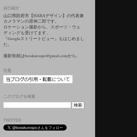
自己紹介
山口県防府市【HARAデザイン】の代表兼
カメラマンの原伸二郎です。
ロケーション撮影から、スポーツ・ウェ
ディングも受けてます。
『Googleストリートビュー』もはじめまし
た。
撮影依頼はbosskurospo@gmail.comから。
注意
このブログを検索
TWITTER