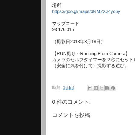
場所
https://goo.gl/maps/dRM2X24yc6y
マップコード
93 176 015
（撮影日2018年3月18日）
【RUN撮り～Running From Camera】
カメラのセルフタイマーを２秒にセット
（安全に気を付けて）撮影する遊び。
時刻:
16:58
0 件のコメント:
コメントを投稿