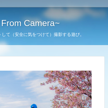
From Camera~
トして（安全に気をつけて）撮影する遊び。