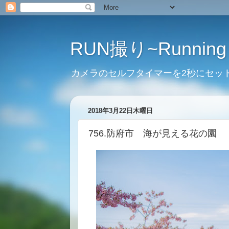
RUN撮り~Running 
カメラのセルフタイマーを2秒にセッ
2018年3月22日木曜日
756.防府市 海が見える花の園