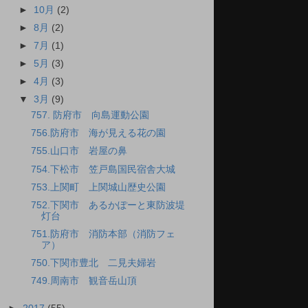
►
10月
(2)
►
8月
(2)
►
7月
(1)
►
5月
(3)
►
4月
(3)
▼
3月
(9)
757. 防府市 向島運動公園
756.防府市 海が見える花の園
755.山口市 岩屋の鼻
754.下松市 笠戸島国民宿舎大城
753.上関町 上関城山歴史公園
752.下関市 あるかぽーと東防波堤
灯台
751.防府市 消防本部（消防フェ
ア）
750.下関市豊北 二見夫婦岩
749.周南市 観音岳山頂