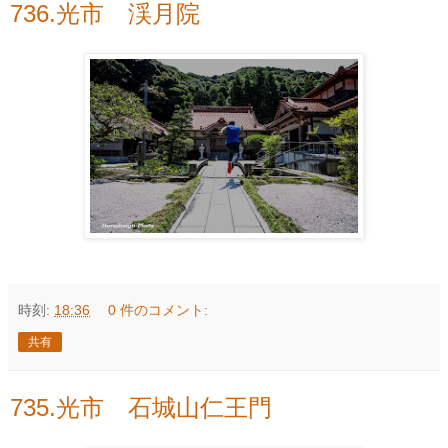
736.光市 渓月院
時刻:
18:36
0 件のコメント:
共有
735.光市 石城山仁王門