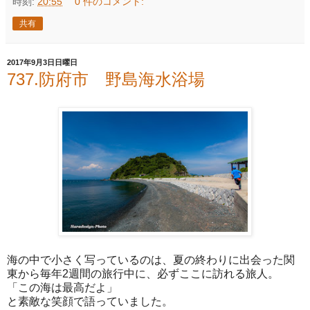
時刻:
20:55
0 件のコメント:
共有
2017年9月3日日曜日
737.防府市 野島海水浴場
海の中で小さく写っているのは、夏の終わりに出会った関
東から毎年2週間の旅行中に、必ずここに訪れる旅人。
「この海は最高だよ」
と素敵な笑顔で語っていました。