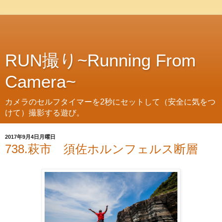
RUN撮り~Running From
Camera~
カメラのセルフタイマーを2秒にセットして（安全に気をつ
けて）撮影する遊び。
2017年9月4日月曜日
738.萩市 須佐ホルンフェルス断層