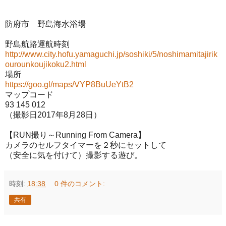
防府市 野島海水浴場
野島航路運航時刻
http://www.city.hofu.yamaguchi.jp/soshiki/5/noshimamitajirik
ourounkoujikoku2.html
場所
https://goo.gl/maps/VYP8BuUeYtB2
マップコード
93 145 012
（撮影日2017年8月28日）
【RUN撮り～Running From Camera】
カメラのセルフタイマーを２秒にセットして
（安全に気を付けて）撮影する遊び。
時刻:
18:38
0 件のコメント:
共有