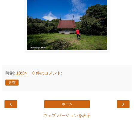
時刻:
18:34
0 件のコメント:
共有
‹
›
ホーム
ウェブ バージョンを表示