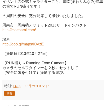
イベントの公式キャラクターこと、周南(まわりみなみ)痛車
の前でRUN撮りです！
＊周囲の安全に充分配慮して撮影いたしました。
周南市 周南萌えサミット2013サードインパクト
http://moesami.com/
場所
http://goo.gl/maps/lOVzE
（撮影日2013年10月27日）
【RUN撮り～Running From Camera】
カメラのセルフタイマーを２秒にセットして
（安全に気を付けて）撮影する遊び。
時刻:
14:56
0 件のコメント:
共有