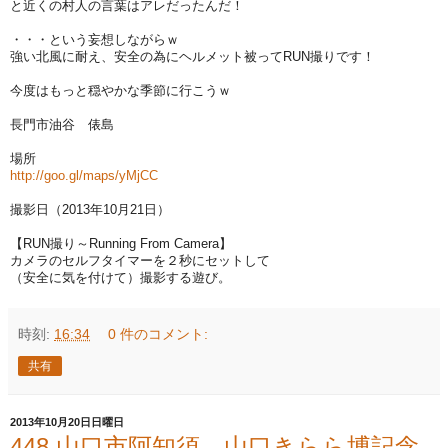
と近くの村人の言葉はアレだったんだ！
・・・という妄想しながらｗ
強い北風に耐え、安全の為にヘルメット被ってRUN撮りです！
今度はもっと穏やかな季節に行こうｗ
長門市油谷 俵島
場所
http://goo.gl/maps/yMjCC
撮影日（2013年10月21日）
【RUN撮り～Running From Camera】
カメラのセルフタイマーを２秒にセットして
（安全に気を付けて）撮影する遊び。
時刻:
16:34
0 件のコメント:
共有
2013年10月20日日曜日
448.山口市阿知須 山口きらら博記念