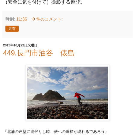
（安全に気を付けて）撮影する遊び。
時刻:
11:36
0 件のコメント:
共有
2013年10月22日火曜日
449.長門市油谷 俵島
『北浦の岸壁に龍登りし時、俵への道標が現れるであろう』