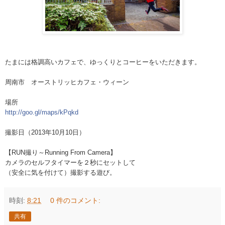
たまには格調高いカフェで、ゆっくりとコーヒーをいただ
きます。
周南市 オーストリッヒカフェ・ウィーン
場所
http://goo.gl/maps/kPqkd
撮影日（2013年10月10日）
【RUN撮り～Running From Camera】
カメラのセルフタイマーを２秒にセットして
（安全に気を付けて）撮影する遊び。
時刻:
8:21
0 件のコメント:
共有