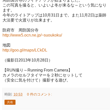
周防国分寺のライトアップが始まりました。
この写真を撮ると、いよいよ冬が来るな～という気になり
ます。
今年のライトアップは10月31日まで。また11月2日は薬師
大法要で火渡りが出来ます。
防府市 周防国分寺
http://www5.ocn.ne.jp/~suoukoku/
地図
http://goo.gl/maps/LCkDL
（撮影日2013年10月28日）
【RUN撮り～Running From Camera】
カメラのセルフタイマーを２秒にセットして
（安全に気を付けて）撮影する遊び。
時刻:
10:53
0 件のコメント:
共有