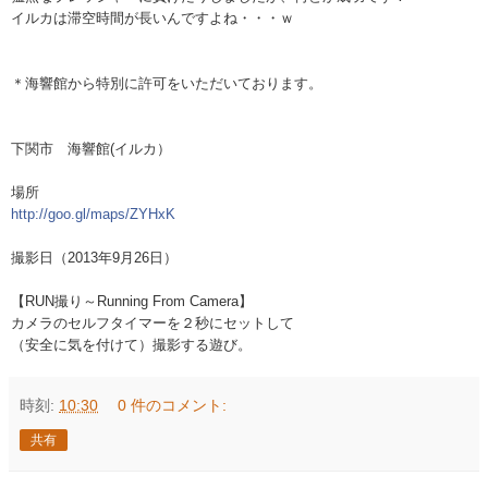
イルカは滞空時間が長いんですよね・・・ｗ
＊海響館から特別に許可をいただいております。
下関市 海響館(イルカ）
場所
http://goo.gl/maps/ZYHxK
撮影日（2013年9月26日）
【RUN撮り～Running From Camera】
カメラのセルフタイマーを２秒にセットして
（安全に気を付けて）撮影する遊び。
時刻:
10:30
0 件のコメント:
共有