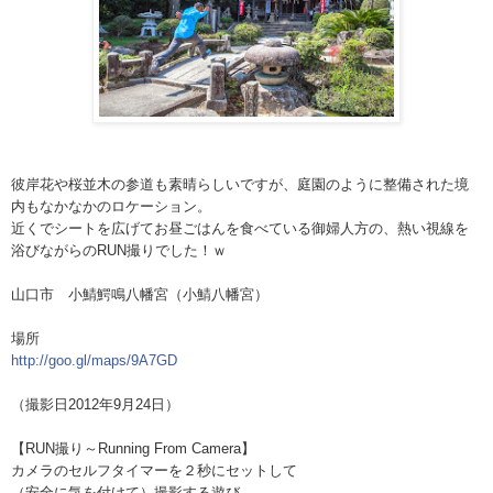
彼岸花や桜並木の参道も素晴らしいですが、庭園のように
整備された境
内もなかなかのロケーション。
近くでシートを広げてお昼ごはんを食べている御婦人方の
、熱い視線を
浴びながらのRUN撮りでした！ｗ
山口市 小鯖鰐鳴八幡宮（小鯖八幡宮）
場所
http://goo.gl/maps/9A7GD
（撮影日2012年9月24日）
【RUN撮り～Running From Camera】
カメラのセルフタイマーを２秒にセットして
（安全に気を付けて）撮影する遊び。