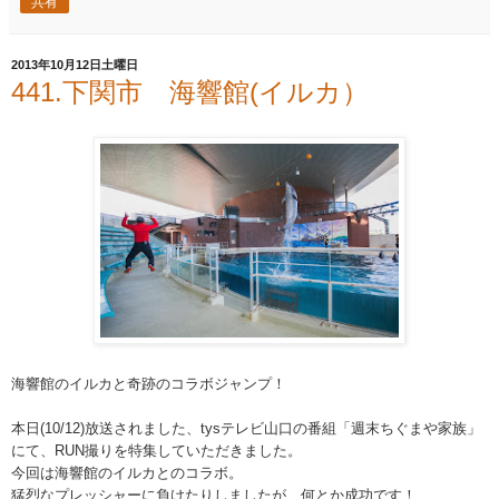
共有
2013年10月12日土曜日
441.下関市 海響館(イルカ）
海響館のイルカと奇跡のコラボジャンプ！
本日(10/
12)放送されました、tysテレビ山口の番組「週末ちぐ
まや家族」
にて、RUN撮りを特集していただきました。
今回は海響館のイルカとのコラボ。
猛烈なプレッシャーに負けたりしましたが、何とか成功で
す！