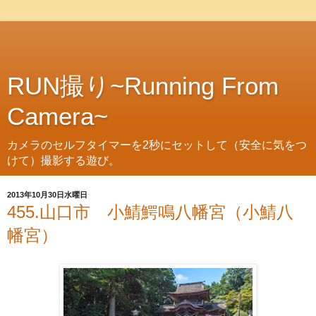
RUN撮り~Running From
Camera~
カメラのセルフタイマーを2秒にセットして（安全に気をつ
けて）撮影する遊び。
2013年10月30日水曜日
455.山口市 小鯖鰐鳴八幡宮（小鯖八
幡宮）