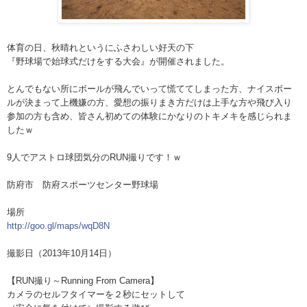
体育の日、秋晴れというにふさわしい好天の下
『野球場で始球式だけをする大会』が開催されました。
とんでもない所にボールが飛んでいって慌ててしまった方
、ナイスボー
ルが決まって上機嫌の方、愛想の振りまき方
だけは上手な方や飛び入り
参加の方も含め、皆さん初めて
の体験にかなりのトキメキを感じられま
したｗ
9人でアストロ球団気分のRUN撮りです！ｗ
防府市 防府スポーツセンター野球場
場所
http://goo.gl/maps/wqD8N
撮影日（2013年10月14日）
【RUN撮り～Running From Camera】
カメラのセルフタイマーを２秒にセットして