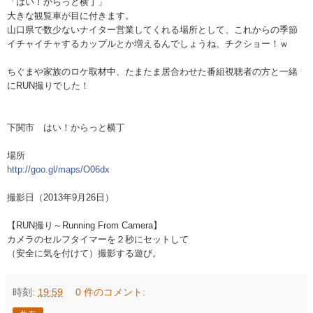
「はい！からっと横丁」
大きな観覧車が目に付きます。
山口県で数少ないナイター営業してくれる場所として、こ
れからの季節
イチャイチャするカップルとか増えるんでし
ょうね、チクショー！ｗ
ちぐまや家族のロケ取材中、たまたま居合わせた番組視聴
者の方と一緒
にRUN撮りでした！
下関市 はい！からっと横丁
場所
http://goo.gl/maps/O06dx
撮影日（2013年9月26日）
【RUN撮り～Running From Camera】
カメラのセルフタイマーを２秒にセットして
（安全に気を付けて）撮影する遊び。
時刻:
19:59
0 件のコメント: