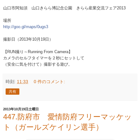
山口市阿知須 山口きらら博記念公園 きらら産業交流フ
ェア2013
場所
http://goo.gl/maps/0ugs3
撮影日（2013年10月19日）
【RUN撮り～Running From Camera】
カメラのセルフタイマーを２秒にセットして
（安全に気を付けて）撮影する遊び。
時刻:
11:33
0 件のコメント:
共有
2013年10月19日土曜日
447.防府市 愛情防府フリーマッケッ
ト（ガールズケイリン選手）