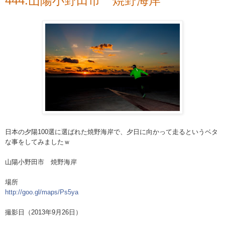
444.山陽小野田市 焼野海岸
日本の夕陽100選に選ばれた焼野海岸で、夕日に向かっ
て走るというベタ
な事をしてみましたｗ
山陽小野田市 焼野海岸
場所
http://goo.gl/maps/Ps5ya
撮影日（2013年9月26日）