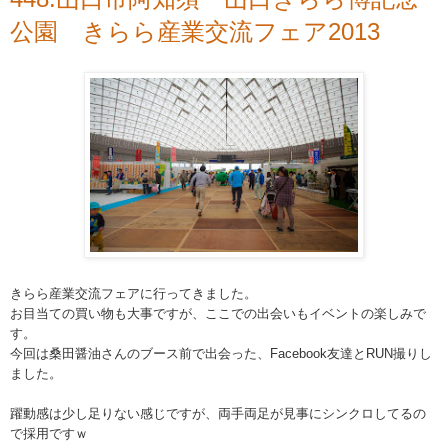
公園 きらら産業交流フェア2013
きらら産業交流フェアに行ってきました。
お目当ての買い物も大事ですが、ここでの出会いもイベン
トの楽しみで
す。
今回は桑田醤油さんのブース前で出会った、
Facebook友達とRUN撮りし
ました。
躍動感は少し足りない感じですが、両手両足が見事にシン
クロしてるの
で採用ですｗ