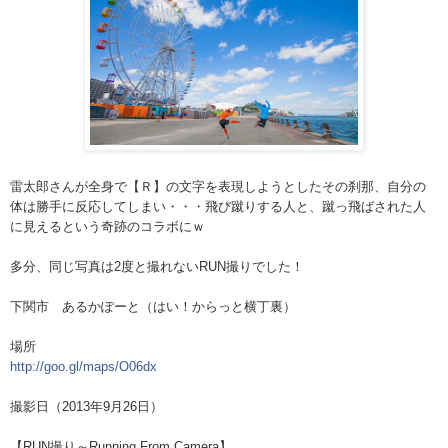
雷太郎さんが全身で【Ｒ】の文字を表現しようとしたその
刹那、自分の
体は勝手に反応してしまい・・・飛び蹴りす
る人と、蹴っ飛ばされた人
に見えるという奇跡のコラボに
ｗ
多分、同じ写真は2度と撮れないRUN撮りでした！
下関市 あるかぽーと（はい！からっと横丁裏）
場所
http://goo.gl/maps/O06dx
撮影日（2013年9月26日）
【RUN撮り～Running From Camera】