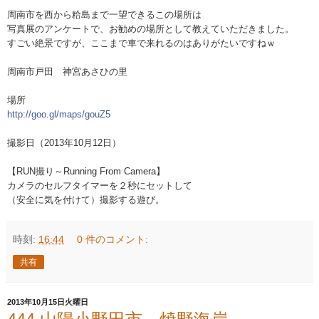
周南市を西から粭島まで一望できるこの場所は
写真展のアンケートで、お勧めの場所として教えていただ
きました。
すごい絶景ですが、ここまで車で来れるのはありがたいで
すねｗ
周南市戸田 神宮あさひの里
場所
http://goo.gl/maps/gouZ5
撮影日（2013年10月12日）
【RUN撮り～Running From Camera】
カメラのセルフタイマーを２秒にセットして
（安全に気を付けて）撮影する遊び。
時刻:
16:44
0 件のコメント:
共有
2013年10月15日火曜日