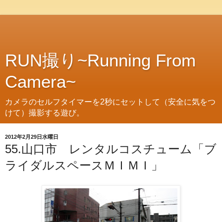
RUN撮り~Running From
Camera~
カメラのセルフタイマーを2秒にセットして（安全に気をつ
けて）撮影する遊び。
2012年2月29日水曜日
55.山口市 レンタルコスチューム「ブ
ライダルスペースＭＩＭＩ」